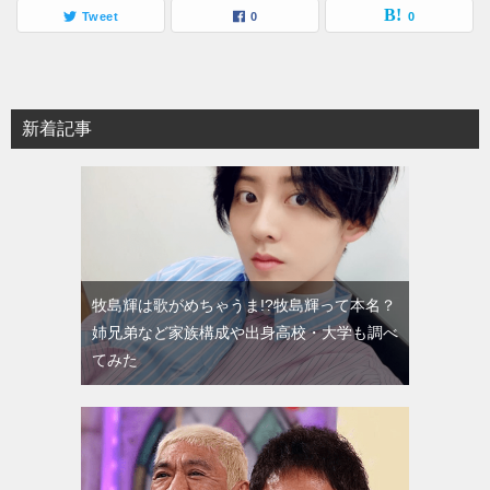
Tweet
0
0
新着記事
牧島輝は歌がめちゃうま!?牧島輝って本名？
姉兄弟など家族構成や出身高校・大学も調べ
てみた