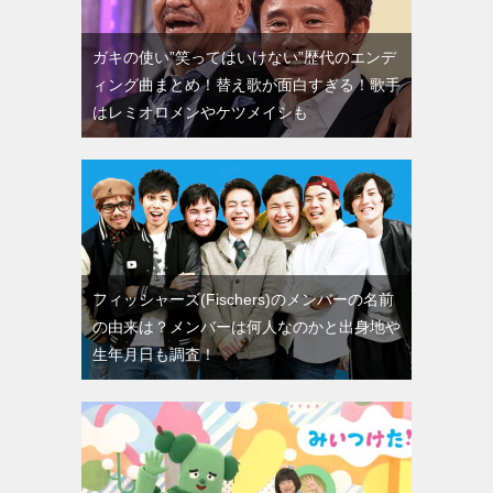
ガキの使い”笑ってはいけない”歴代のエンデ
ィング曲まとめ！替え歌が面白すぎる！歌手
はレミオロメンやケツメイシも
フィッシャーズ(Fischers)のメンバーの名前
の由来は？メンバーは何人なのかと出身地や
生年月日も調査！