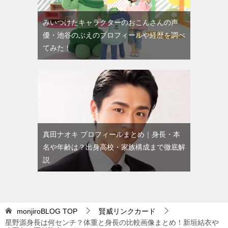
みいつけたキャラクターのおこんさんの声
優・池谷のぶえのプロフィールや経歴を調べ
てみた！
真田ナオキ プロフィールまとめ｜身長・本
名や年齢は？出身高校・家族構成まで徹底解
説
monjiroBLOG
TOP
賢威リンクカード
星野源身長は何センチ？体重と身長の比較画像まとめ！新垣結衣や