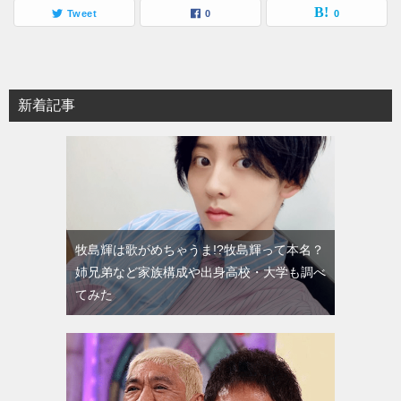
Tweet
0
0
新着記事
牧島輝は歌がめちゃうま!?牧島輝って本名？
姉兄弟など家族構成や出身高校・大学も調べ
てみた