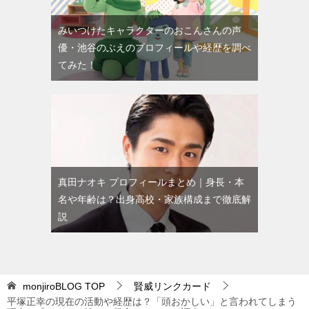
みいつけたキャラクターのおこんさんの声
優・池谷のぶえのプロフィールや経歴を調べ
てみた！
真田ナオキ プロフィールまとめ｜身長・本
名や年齢は？出身高校・家族構成まで徹底解
説
monjiroBLOG
TOP
賢威リンクカード
平塚正幸の現在の活動や経歴は？「頭おかしい」と言われてしまう