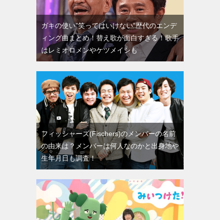
ガキの使い”笑ってはいけない”歴代のエンデ
ィング曲まとめ！替え歌が面白すぎる！歌手
はレミオロメンやケツメイシも
フィッシャーズ(Fischers)のメンバーの名前
の由来は？メンバーは何人なのかと出身地や
生年月日も調査！