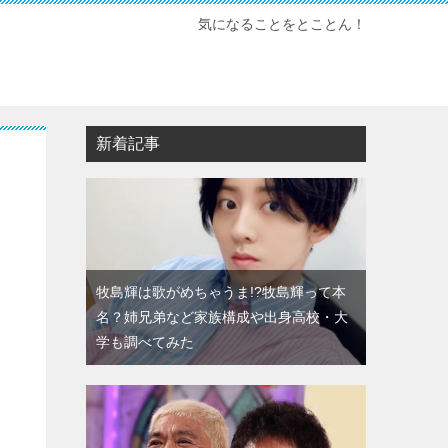
気になることをとことん！
新着記事
牧島輝は歌がめちゃうま!?牧島輝って本
名？姉兄弟など家族構成や出身高校・大
学も調べてみた