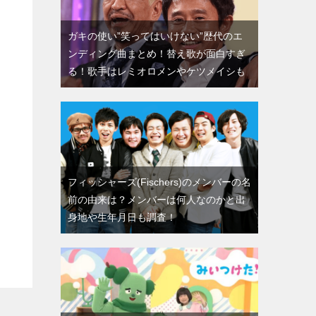
ガキの使い”笑ってはいけない”歴代のエ
ンディング曲まとめ！替え歌が面白すぎ
る！歌手はレミオロメンやケツメイシも
フィッシャーズ(Fischers)のメンバーの名
前の由来は？メンバーは何人なのかと出
身地や生年月日も調査！