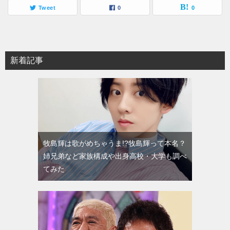
Tweet
0
0
新着記事
牧島輝は歌がめちゃうま!?牧島輝って本名？
姉兄弟など家族構成や出身高校・大学も調べ
てみた