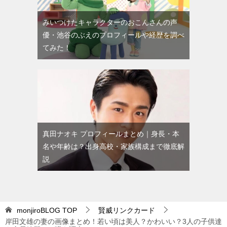
みいつけたキャラクターのおこんさんの声
優・池谷のぶえのプロフィールや経歴を調べ
てみた！
真田ナオキ プロフィールまとめ｜身長・本
名や年齢は？出身高校・家族構成まで徹底解
説
monjiroBLOG
TOP
賢威リンクカード
岸田文雄の妻の画像まとめ！若い頃は美人？かわいい？3人の子供達