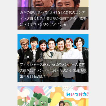
ガキの使い”笑ってはいけない”歴代のエンデ
ィング曲まとめ！替え歌が面白すぎる！歌手
はレミオロメンやケツメイシも
フィッシャーズ(Fischers)のメンバーの名前
の由来は？メンバーは何人なのかと出身地や
生年月日も調査！