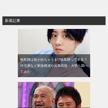
新着記事
牧島輝は歌がめちゃうま!?牧島輝って本名？
姉兄弟など家族構成や出身高校・大学も調べ
てみた