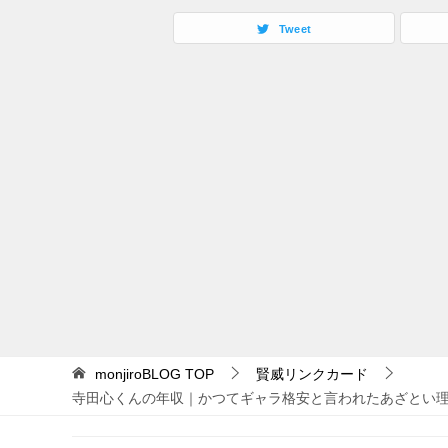
Tweet
monjiroBLOG
TOP
賢威リンクカード
寺田心くんの年収｜かつてギャラ格安と言われたあざとい理