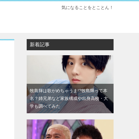
気になることをとことん！
新着記事
？
牧島輝は歌がめちゃうま!?牧島輝って本
名？姉兄弟など家族構成や出身高校・大
学も調べてみた