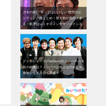
ガキの使い”笑ってはいけない”歴代のエ
ンディング曲まとめ！替え歌が面白すぎ
る！歌手はレミオロメンやケツメイシも
フィッシャーズ(Fischers)のメンバーの名
前の由来は？メンバーは何人なのかと出
身地や生年月日も調査！