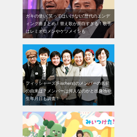
ガキの使い”笑ってはいけない”歴代のエンデ
ィング曲まとめ！替え歌が面白すぎる！歌手
はレミオロメンやケツメイシも
フィッシャーズ(Fischers)のメンバーの名前
の由来は？メンバーは何人なのかと出身地や
生年月日も調査！