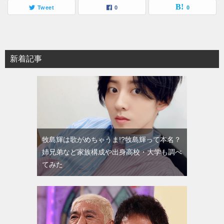
Tweet
0
0
新着記事
牧島輝は歌がめちゃうま!?牧島輝って本名？
姉兄弟など家族構成や出身高校・大学も調べ
てみた