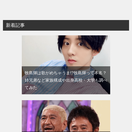
新着記事
牧島輝は歌がめちゃうま!?牧島輝って本名？
姉兄弟など家族構成や出身高校・大学も調べ
てみた