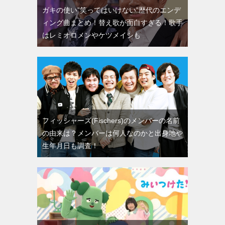
ガキの使い”笑ってはいけない”歴代のエンデ
ィング曲まとめ！替え歌が面白すぎる！歌手
はレミオロメンやケツメイシも
フィッシャーズ(Fischers)のメンバーの名前
の由来は？メンバーは何人なのかと出身地や
生年月日も調査！