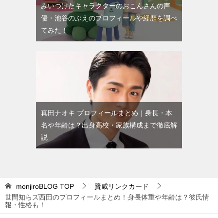
みいつけたキャラクターのおこんさんの声
優・池谷のぶえのプロフィールや経歴を調べ
てみた！
真田ナオキ プロフィールまとめ｜身長・本
名や年齢は？出身高校・家族構成まで徹底解
説
monjiroBLOG
TOP
賢威リンクカード
世間知らズ西田のプロフィールまとめ！身長体重や年齢は？彼氏情
報・性格も！