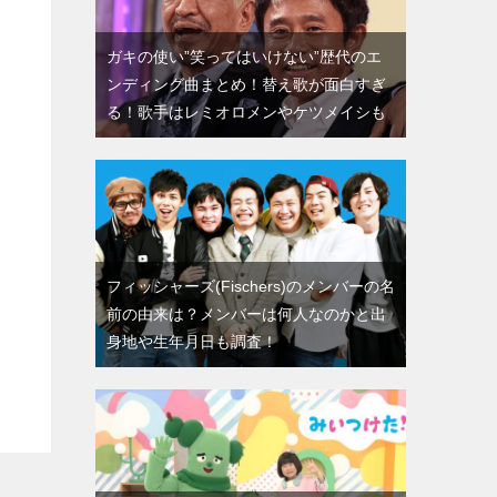
ガキの使い”笑ってはいけない”歴代のエ
ンディング曲まとめ！替え歌が面白すぎ
る！歌手はレミオロメンやケツメイシも
フィッシャーズ(Fischers)のメンバーの名
前の由来は？メンバーは何人なのかと出
身地や生年月日も調査！