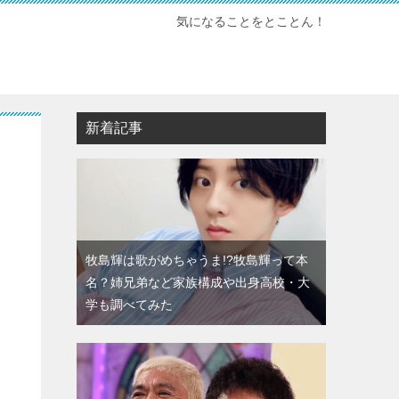
気になることをとことん！
新着記事
牧島輝は歌がめちゃうま!?牧島輝って本
名？姉兄弟など家族構成や出身高校・大
学も調べてみた