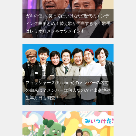
ガキの使い”笑ってはいけない”歴代のエンデ
ィング曲まとめ！替え歌が面白すぎる！歌手
はレミオロメンやケツメイシも
フィッシャーズ(Fischers)のメンバーの名前
の由来は？メンバーは何人なのかと出身地や
生年月日も調査！