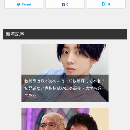
Tweet
0
0
新着記事
牧島輝は歌がめちゃうま!?牧島輝って本名？
姉兄弟など家族構成や出身高校・大学も調べ
てみた