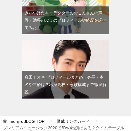
みいつけたキャラクターのおこんさんの声
優・池谷のぶえのプロフィールや経歴を調べ
てみた！
真田ナオキ プロフィールまとめ｜身長・本
名や年齢は？出身高校・家族構成まで徹底解
説
monjiroBLOG
TOP
賢威リンクカード
プレミアムミュージック2020でB’zの出演はある？タイムテーブル