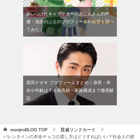
みいつけたキャラクターのおこんさんの声
優・池谷のぶえのプロフィールや経歴を調べ
てみた！
真田ナオキ プロフィールまとめ｜身長・本
名や年齢は？出身高校・家族構成まで徹底解
説
monjiroBLOG
TOP
賢威リンクカード
バレンタインの本命チョコの渡し方はどうすればいい？社会人の彼