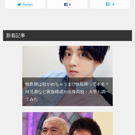
Tweet
0
0
新着記事
牧島輝は歌がめちゃうま!?牧島輝って本名？
姉兄弟など家族構成や出身高校・大学も調べ
てみた