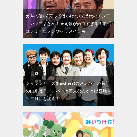
ガキの使い”笑ってはいけない”歴代のエンデ
ィング曲まとめ！替え歌が面白すぎる！歌手
はレミオロメンやケツメイシも
フィッシャーズ(Fischers)のメンバーの名前
の由来は？メンバーは何人なのかと出身地や
生年月日も調査！