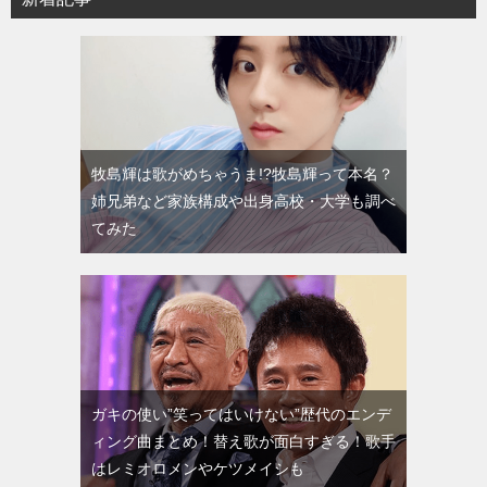
牧島輝は歌がめちゃうま!?牧島輝って本名？
姉兄弟など家族構成や出身高校・大学も調べ
てみた
ガキの使い”笑ってはいけない”歴代のエンデ
ィング曲まとめ！替え歌が面白すぎる！歌手
はレミオロメンやケツメイシも