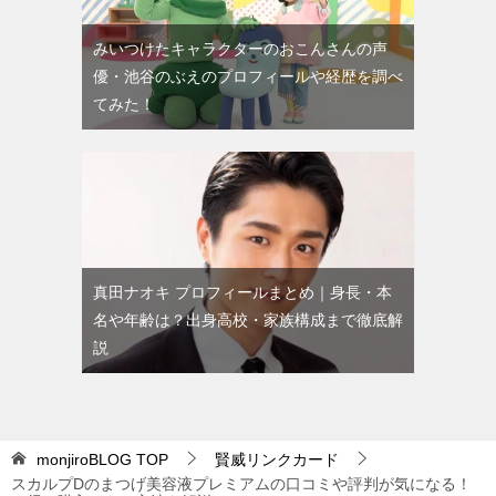
みいつけたキャラクターのおこんさんの声
優・池谷のぶえのプロフィールや経歴を調べ
てみた！
真田ナオキ プロフィールまとめ｜身長・本
名や年齢は？出身高校・家族構成まで徹底解
説
monjiroBLOG
TOP
賢威リンクカード
スカルプDのまつげ美容液プレミアムの口コミや評判が気になる！