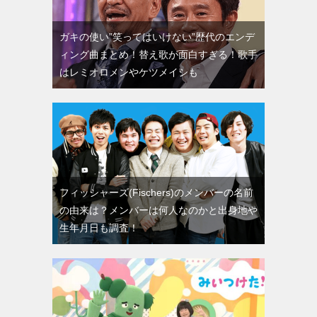
ガキの使い”笑ってはいけない”歴代のエンデ
ィング曲まとめ！替え歌が面白すぎる！歌手
はレミオロメンやケツメイシも
フィッシャーズ(Fischers)のメンバーの名前
の由来は？メンバーは何人なのかと出身地や
生年月日も調査！