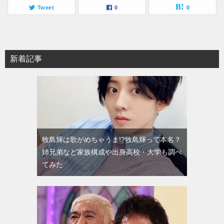
Tweet
0
0
新着記事
牧島輝は歌がめちゃうま!?牧島輝って本名？
姉兄弟など家族構成や出身高校・大学も調べ
てみた