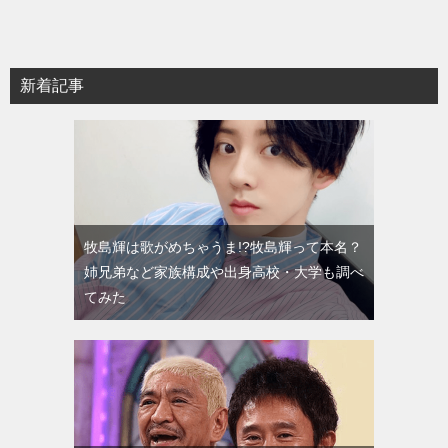
新着記事
牧島輝は歌がめちゃうま!?牧島輝って本名？
姉兄弟など家族構成や出身高校・大学も調べ
てみた