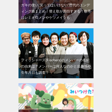
ガキの使い”笑ってはいけない”歴代のエンデ
ィング曲まとめ！替え歌が面白すぎる！歌手
はレミオロメンやケツメイシも
フィッシャーズ(Fischers)のメンバーの名前
の由来は？メンバーは何人なのかと出身地や
生年月日も調査！