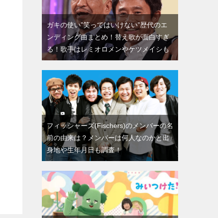
ガキの使い”笑ってはいけない”歴代のエ
ンディング曲まとめ！替え歌が面白すぎ
る！歌手はレミオロメンやケツメイシも
フィッシャーズ(Fischers)のメンバーの名
前の由来は？メンバーは何人なのかと出
身地や生年月日も調査！