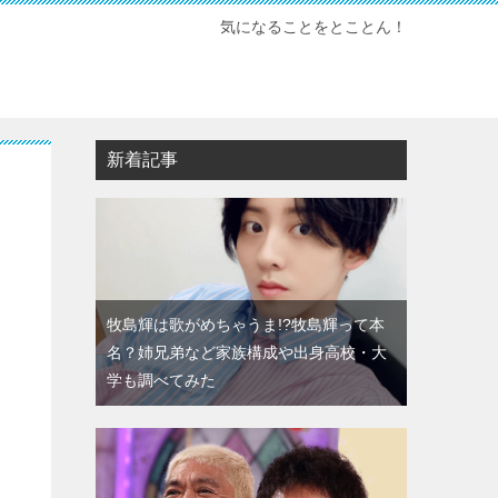
気になることをとことん！
新着記事
？
牧島輝は歌がめちゃうま!?牧島輝って本
名？姉兄弟など家族構成や出身高校・大
学も調べてみた