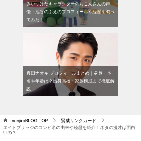
みいつけたキャラクターのおこんさんの声
優・池谷のぶえのプロフィールや経歴を調べ
てみた！
真田ナオキ プロフィールまとめ｜身長・本
名や年齢は？出身高校・家族構成まで徹底解
説
monjiroBLOG
TOP
賢威リンクカード
エイトブリッジのコンビ名の由来や経歴を紹介！ネタの漫才は面白
いの？