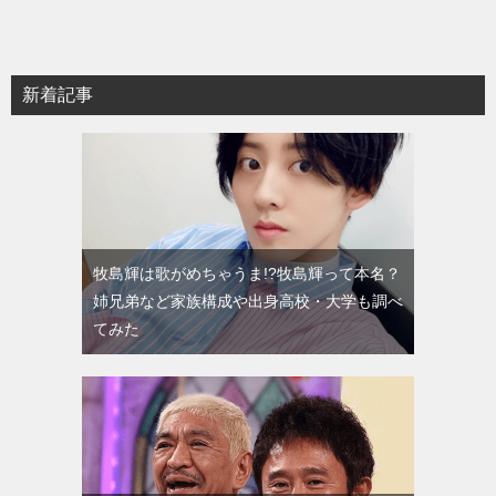
新着記事
牧島輝は歌がめちゃうま!?牧島輝って本名？
姉兄弟など家族構成や出身高校・大学も調べ
てみた