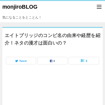
monjiroBLOG
気になることをとことん！
エイトブリッジのコンビ名の由来や経歴を紹
介！ネタの漫才は面白いの？
Tweet
0
0