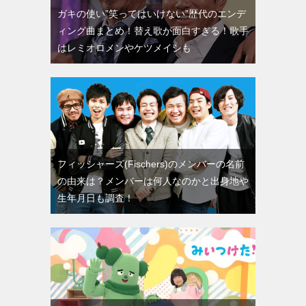
ガキの使い”笑ってはいけない”歴代のエンデ
ィング曲まとめ！替え歌が面白すぎる！歌手
はレミオロメンやケツメイシも
フィッシャーズ(Fischers)のメンバーの名前
の由来は？メンバーは何人なのかと出身地や
生年月日も調査！