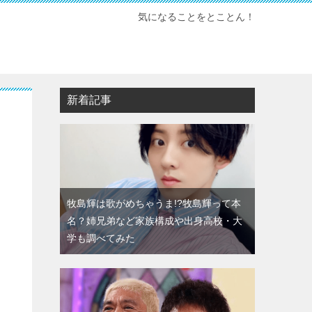
気になることをとことん！
新着記事
牧島輝は歌がめちゃうま!?牧島輝って本
名？姉兄弟など家族構成や出身高校・大
学も調べてみた