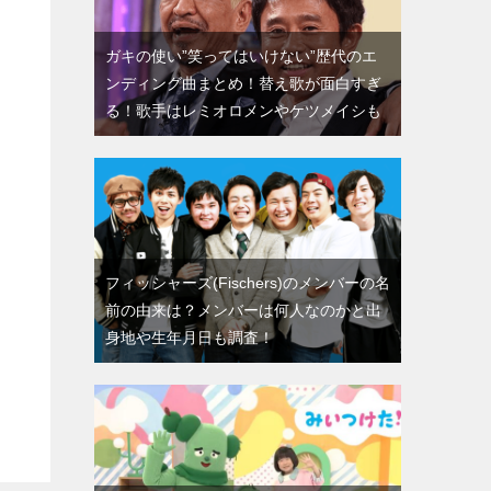
ガキの使い”笑ってはいけない”歴代のエ
ンディング曲まとめ！替え歌が面白すぎ
る！歌手はレミオロメンやケツメイシも
フィッシャーズ(Fischers)のメンバーの名
前の由来は？メンバーは何人なのかと出
身地や生年月日も調査！