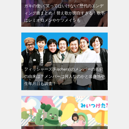
ガキの使い”笑ってはいけない”歴代のエンデ
ィング曲まとめ！替え歌が面白すぎる！歌手
はレミオロメンやケツメイシも
フィッシャーズ(Fischers)のメンバーの名前
の由来は？メンバーは何人なのかと出身地や
生年月日も調査！