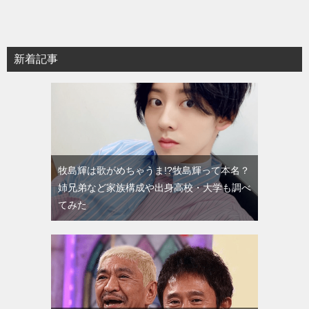
新着記事
牧島輝は歌がめちゃうま!?牧島輝って本名？
姉兄弟など家族構成や出身高校・大学も調べ
てみた