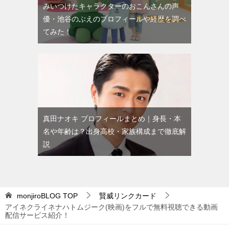
みいつけたキャラクターのおこんさんの声
優・池谷のぶえのプロフィールや経歴を調べ
てみた！
真田ナオキ プロフィールまとめ｜身長・本
名や年齢は？出身高校・家族構成まで徹底解
説
monjiroBLOG
TOP
賢威リンクカード
アイネクライネナハトムジーク(映画)をフルで無料視聴できる動画
配信サービス紹介！