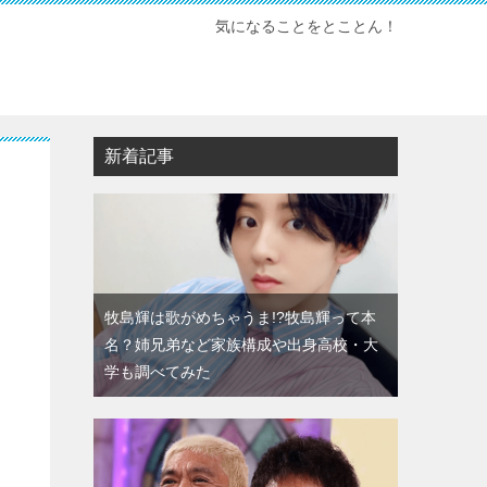
気になることをとことん！
新着記事
牧島輝は歌がめちゃうま!?牧島輝って本
名？姉兄弟など家族構成や出身高校・大
学も調べてみた