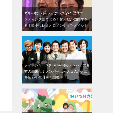
ガキの使い”笑ってはいけない”歴代のエ
ンディング曲まとめ！替え歌が面白すぎ
る！歌手はレミオロメンやケツメイシも
フィッシャーズ(Fischers)のメンバーの名
前の由来は？メンバーは何人なのかと出
身地や生年月日も調査！