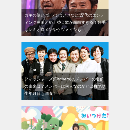
ガキの使い”笑ってはいけない”歴代のエンデ
ィング曲まとめ！替え歌が面白すぎる！歌手
はレミオロメンやケツメイシも
フィッシャーズ(Fischers)のメンバーの名前
の由来は？メンバーは何人なのかと出身地や
生年月日も調査！