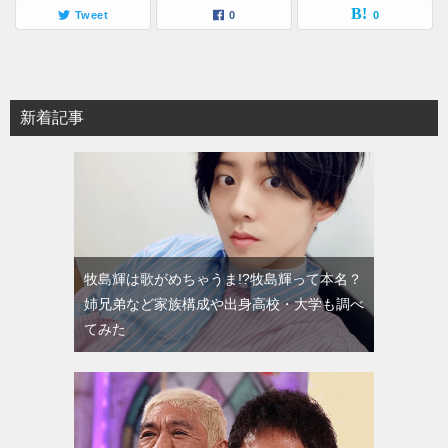
Tweet
0
0
新着記事
牧島輝は歌がめちゃうま!?牧島輝って本名？
姉兄弟など家族構成や出身高校・大学も調べ
てみた