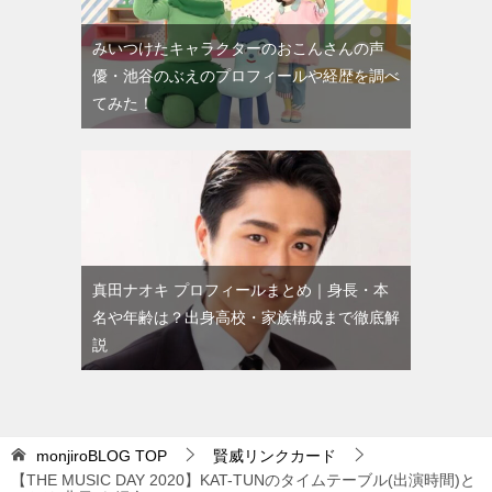
みいつけたキャラクターのおこんさんの声
優・池谷のぶえのプロフィールや経歴を調べ
てみた！
真田ナオキ プロフィールまとめ｜身長・本
名や年齢は？出身高校・家族構成まで徹底解
説
monjiroBLOG
TOP
賢威リンクカード
【THE MUSIC DAY 2020】KAT-TUNのタイムテーブル(出演時間)と