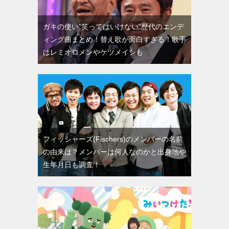
ガキの使い”笑ってはいけない”歴代のエンデ
ィング曲まとめ！替え歌が面白すぎる！歌手
はレミオロメンやケツメイシも
フィッシャーズ(Fischers)のメンバーの名前
の由来は？メンバーは何人なのかと出身地や
生年月日も調査！