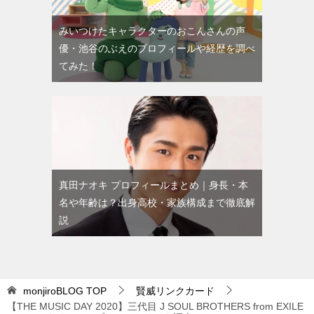
みいつけたキャラクターのおこんさんの声
優・池谷のぶえのプロフィールや経歴を調べ
てみた！
真田ナオキ プロフィールまとめ｜身長・本
名や年齢は？出身高校・家族構成まで徹底解
説
monjiroBLOG
TOP
賢威リンクカード
【THE MUSIC DAY 2020】三代目 J SOUL BROTHERS from EXILE