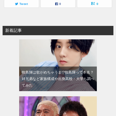
Tweet
0
0
新着記事
牧島輝は歌がめちゃうま!?牧島輝って本名？
姉兄弟など家族構成や出身高校・大学も調べ
てみた