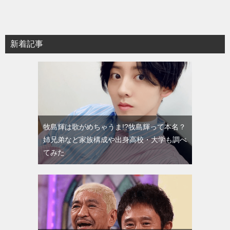
新着記事
牧島輝は歌がめちゃうま!?牧島輝って本名？
姉兄弟など家族構成や出身高校・大学も調べ
てみた