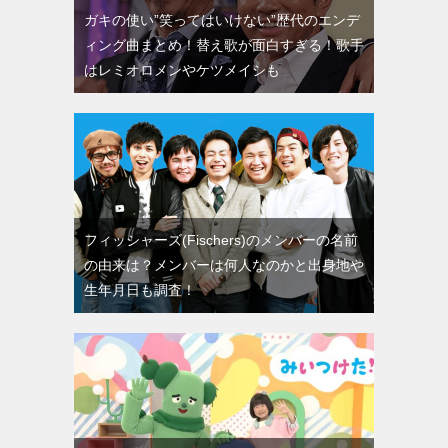
ガキの使い”笑ってはいけない”歴代のエンデ
ィング曲まとめ！替え歌が面白すぎる！歌手
はレミオロメンやケツメイシも
フィッシャーズ(Fischers)のメンバーの名前
の由来は？メンバーは何人なのかと出身地や
生年月日も調査！