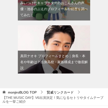
みいつけたキャラクターのおこんさんの声
優・池谷のぶえのプロフィールや経歴を調べ
てみた！
真田ナオキ プロフィールまとめ｜身長・本
名や年齢は？出身高校・家族構成まで徹底解
説
monjiroBLOG
TOP
賢威リンクカード
【THE MUSIC DAY】V6出演決定！気になるセトリやタイムテーブ
ルを一挙ご紹介