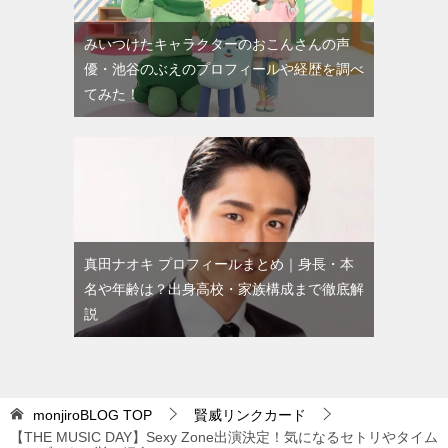
みいつけたキャラクターのおこんさんの声
優・池谷のぶえのプロフィールや経歴を調べ
てみた！
真田ナオキ プロフィールまとめ｜身長・本
名や年齢は？出身高校・家族構成まで徹底解
説
monjiroBLOG
TOP
賢威リンクカード
【THE MUSIC DAY】Sexy Zone出演決定！気になるセトリやタイム