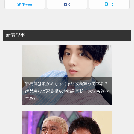
Tweet
0
0
新着記事
牧島輝は歌がめちゃうま!?牧島輝って本名？
姉兄弟など家族構成や出身高校・大学も調べ
てみた