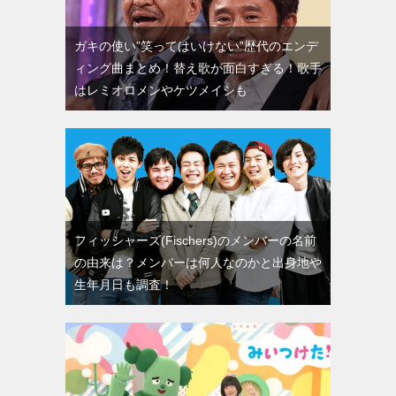
ガキの使い”笑ってはいけない”歴代のエンデ
ィング曲まとめ！替え歌が面白すぎる！歌手
はレミオロメンやケツメイシも
フィッシャーズ(Fischers)のメンバーの名前
の由来は？メンバーは何人なのかと出身地や
生年月日も調査！