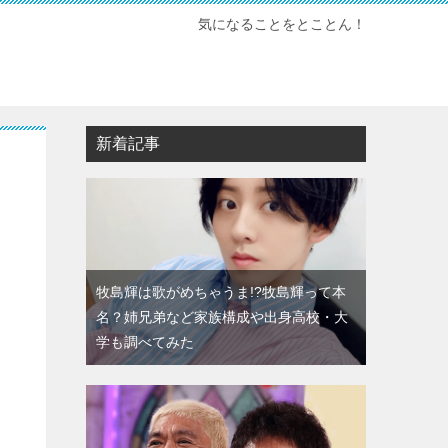
気になることをとことん！
新着記事
牧島輝は歌がめちゃうま!?牧島輝って本
名？姉兄弟など家族構成や出身高校・大
学も調べてみた