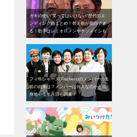
ガキの使い”笑ってはいけない”歴代のエ
ンディング曲まとめ！替え歌が面白すぎ
る！歌手はレミオロメンやケツメイシも
フィッシャーズ(Fischers)のメンバーの名
前の由来は？メンバーは何人なのかと出
身地や生年月日も調査！