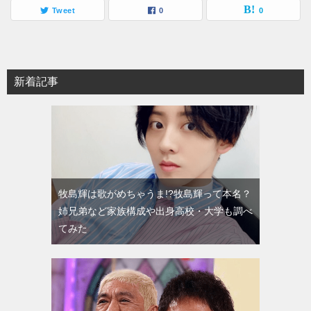
Tweet
0
0
新着記事
牧島輝は歌がめちゃうま!?牧島輝って本名？
姉兄弟など家族構成や出身高校・大学も調べ
てみた