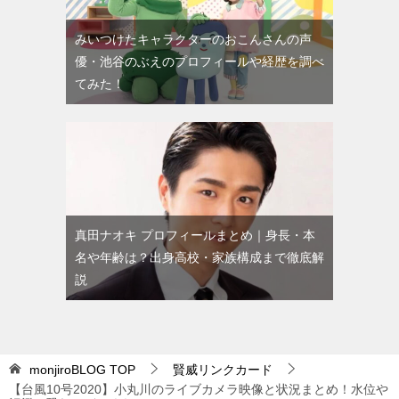
みいつけたキャラクターのおこんさんの声
優・池谷のぶえのプロフィールや経歴を調べ
てみた！
真田ナオキ プロフィールまとめ｜身長・本
名や年齢は？出身高校・家族構成まで徹底解
説
monjiroBLOG
TOP
賢威リンクカード
【台風10号2020】小丸川のライブカメラ映像と状況まとめ！水位や