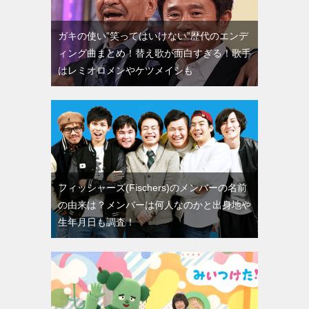
ガキの使い”笑ってはいけない”歴代のエンデ
ィング曲まとめ！替え歌が面白すぎる！歌手
はレミオロメンやケツメイシも
フィッシャーズ(Fischers)のメンバーの名前
の由来は？メンバーは何人なのかと出身地や
生年月日も調査！