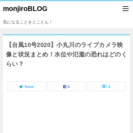
monjiroBLOG
気になることをとことん！
【台風10号2020】小丸川のライブカメラ映
像と状況まとめ！水位や氾濫の恐れはどのく
らい？
Tweet
0
0