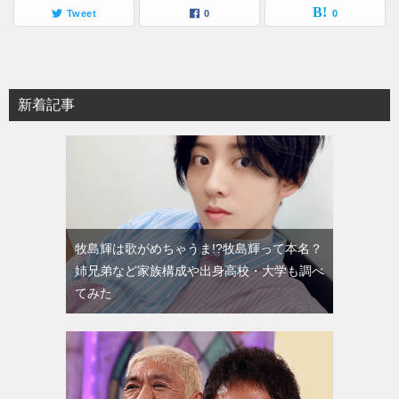
Tweet
0
0
新着記事
牧島輝は歌がめちゃうま!?牧島輝って本名？
姉兄弟など家族構成や出身高校・大学も調べ
てみた