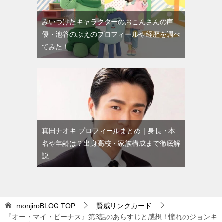
みいつけたキャラクターのおこんさんの声
優・池谷のぶえのプロフィールや経歴を調べ
てみた！
真田ナオキ プロフィールまとめ｜身長・本
名や年齢は？出身高校・家族構成まで徹底解
説
monjiroBLOG
TOP
賢威リンクカード
『オー・マイ・ビーナス』第3話のあらすじと感想！憧れのジョンキ