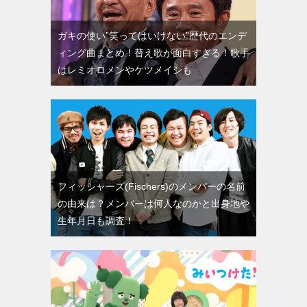
ガキの使い”笑ってはいけない”歴代のエンデ
ィング曲まとめ！替え歌が面白すぎる！歌手
はレミオロメンやケツメイシも
フィッシャーズ(Fischers)のメンバーの名前
の由来は？メンバーは何人なのかと出身地や
生年月日も調査！