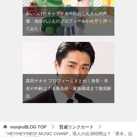
みいつけたキャラクターのおこんさんの声
優・池谷のぶえのプロフィールや経歴を調べ
てみた！
真田ナオキ プロフィールまとめ｜身長・本
名や年齢は？出身高校・家族構成まで徹底解
説
monjiroBLOG
TOP
賢威リンクカード
「HEY!HEY!NEO! MUSIC CHANP」瑛人の出演時間は？「香水」以