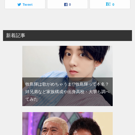
Tweet
0
0
新着記事
牧島輝は歌がめちゃうま!?牧島輝って本名？
姉兄弟など家族構成や出身高校・大学も調べ
てみた