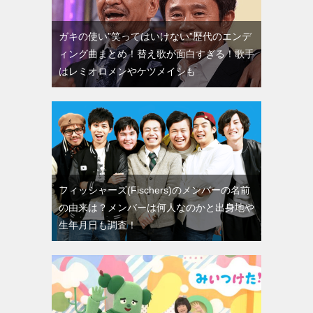
ガキの使い”笑ってはいけない”歴代のエンデ
ィング曲まとめ！替え歌が面白すぎる！歌手
はレミオロメンやケツメイシも
フィッシャーズ(Fischers)のメンバーの名前
の由来は？メンバーは何人なのかと出身地や
生年月日も調査！