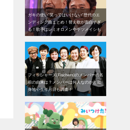
ガキの使い”笑ってはいけない”歴代のエ
ンディング曲まとめ！替え歌が面白すぎ
る！歌手はレミオロメンやケツメイシも
フィッシャーズ(Fischers)のメンバーの名
前の由来は？メンバーは何人なのかと出
身地や生年月日も調査！