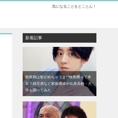
気になることをとことん！
新着記事
牧島輝は歌がめちゃうま!?牧島輝って本
名？姉兄弟など家族構成や出身高校・大
学も調べてみた