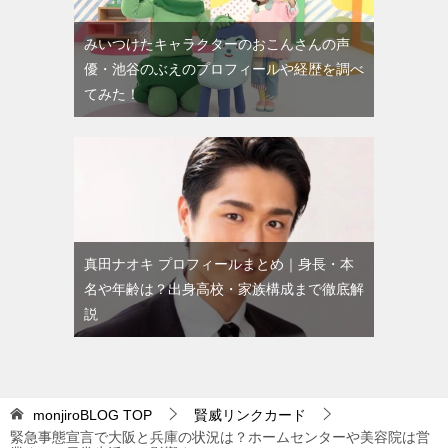
みいつけたキャラクターのおこんさんの声
優・池谷のぶえのプロフィールや経歴を調べ
てみた！
真田ナオキ プロフィールまとめ｜身長・本
名や年齢は？出身高校・家族構成まで徹底解
説
monjiroBLOG
TOP
賢威リンクカード
緊急事態宣言で大阪と兵庫の状況は？ホームセンターや美容院は営