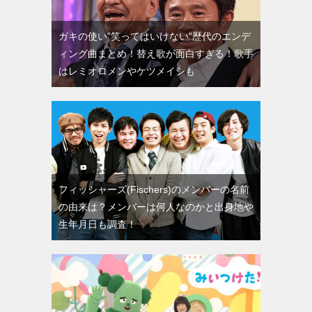
ガキの使い”笑ってはいけない”歴代のエンデ
ィング曲まとめ！替え歌が面白すぎる！歌手
はレミオロメンやケツメイシも
フィッシャーズ(Fischers)のメンバーの名前
の由来は？メンバーは何人なのかと出身地や
生年月日も調査！