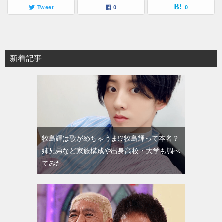
Tweet
0
0
新着記事
牧島輝は歌がめちゃうま!?牧島輝って本名？
姉兄弟など家族構成や出身高校・大学も調べ
てみた