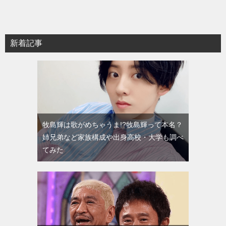
新着記事
牧島輝は歌がめちゃうま!?牧島輝って本名？
姉兄弟など家族構成や出身高校・大学も調べ
てみた