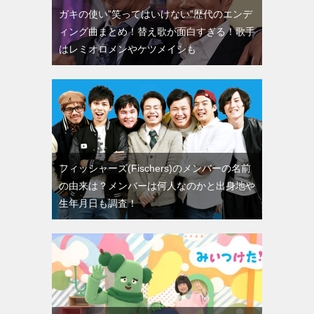
ガキの使い”笑ってはいけない”歴代のエンデ
ィング曲まとめ！替え歌が面白すぎる！歌手
はレミオロメンやケツメイシも
フィッシャーズ(Fischers)のメンバーの名前
の由来は？メンバーは何人なのかと出身地や
生年月日も調査！