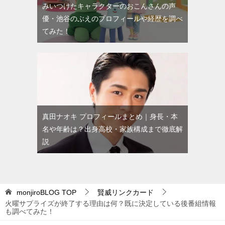
みいつけたキャラクターのおこんさんの声
優・池谷のぶえのプロフィールや経歴を調べ
てみた！
真田ナオキ プロフィールまとめ｜身長・本
名や年齢は？出身高校・家族構成まで徹底解
説
monjiroBLOG
TOP
賢威リンクカード
火曜サプライズが終了する理由は何？既に決定している後番組情報
も調べてみた！