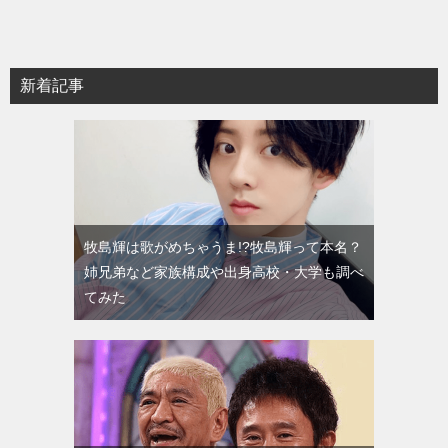
新着記事
牧島輝は歌がめちゃうま!?牧島輝って本名？
姉兄弟など家族構成や出身高校・大学も調べ
てみた