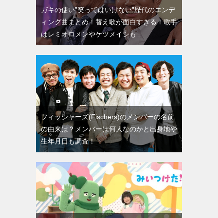
ガキの使い”笑ってはいけない”歴代のエンデ
ィング曲まとめ！替え歌が面白すぎる！歌手
はレミオロメンやケツメイシも
フィッシャーズ(Fischers)のメンバーの名前
の由来は？メンバーは何人なのかと出身地や
生年月日も調査！