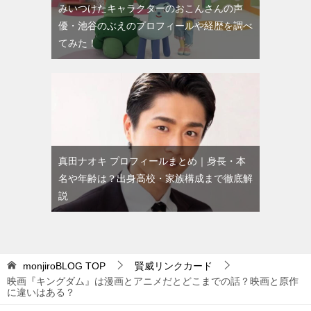
みいつけたキャラクターのおこんさんの声
優・池谷のぶえのプロフィールや経歴を調べ
てみた！
真田ナオキ プロフィールまとめ｜身長・本
名や年齢は？出身高校・家族構成まで徹底解
説
monjiroBLOG
TOP
賢威リンクカード
映画『キングダム』は漫画とアニメだとどこまでの話？映画と原作
に違いはある？