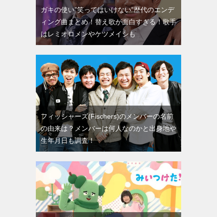
ガキの使い”笑ってはいけない”歴代のエンデ
ィング曲まとめ！替え歌が面白すぎる！歌手
はレミオロメンやケツメイシも
フィッシャーズ(Fischers)のメンバーの名前
の由来は？メンバーは何人なのかと出身地や
生年月日も調査！