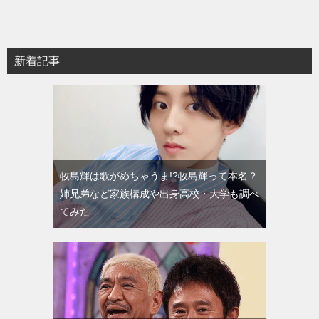
新着記事
牧島輝は歌がめちゃうま!?牧島輝って本名？
姉兄弟など家族構成や出身高校・大学も調べ
てみた