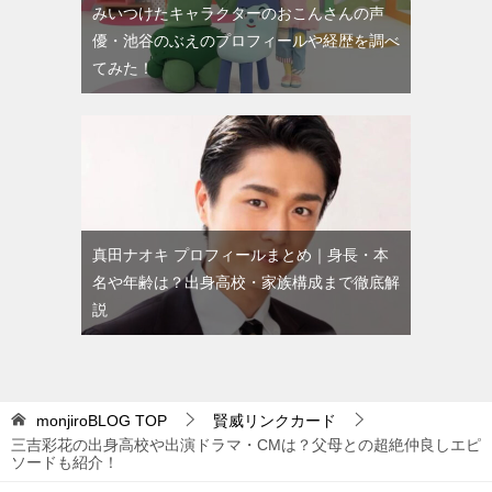
みいつけたキャラクターのおこんさんの声
優・池谷のぶえのプロフィールや経歴を調べ
てみた！
真田ナオキ プロフィールまとめ｜身長・本
名や年齢は？出身高校・家族構成まで徹底解
説
monjiroBLOG
TOP
賢威リンクカード
三吉彩花の出身高校や出演ドラマ・CMは？父母との超絶仲良しエピ
ソードも紹介！