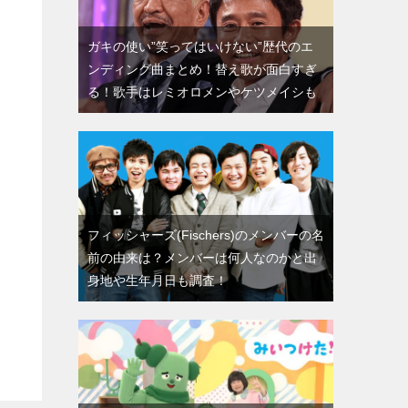
ガキの使い”笑ってはいけない”歴代のエ
ンディング曲まとめ！替え歌が面白すぎ
る！歌手はレミオロメンやケツメイシも
フィッシャーズ(Fischers)のメンバーの名
前の由来は？メンバーは何人なのかと出
身地や生年月日も調査！