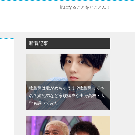
気になることをとことん！
新着記事
牧島輝は歌がめちゃうま!?牧島輝って本
名？姉兄弟など家族構成や出身高校・大
学も調べてみた